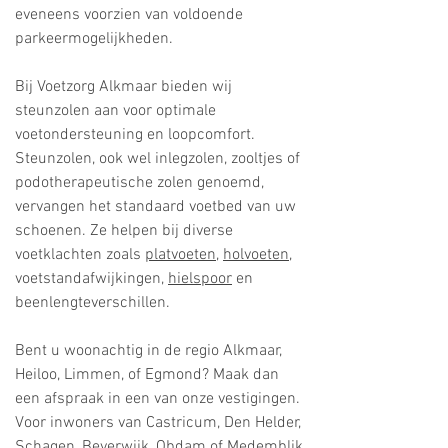
eveneens voorzien van voldoende
parkeermogelijkheden.
Bij Voetzorg Alkmaar bieden wij
steunzolen aan voor optimale
voetondersteuning en loopcomfort.
Steunzolen, ook wel inlegzolen, zooltjes of
podotherapeutische zolen genoemd,
vervangen het standaard voetbed van uw
schoenen. Ze helpen bij diverse
voetklachten zoals
platvoeten
,
holvoeten
,
voetstandafwijkingen,
hielspoor
en
beenlengteverschillen.
Bent u woonachtig in de regio Alkmaar,
Heiloo, Limmen, of Egmond? Maak dan
een afspraak in een van
onze vestigingen
.
Voor inwoners van Castricum, Den Helder,
Schagen, Beverwijk, Obdam of Medemblik