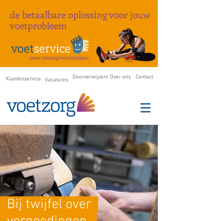
de betaalbare oplossing
voor
jouw
voetprobleem
Doorverwijzers
Over ons
Contact
Klantenservice
Vacatures
Bij twijfel over