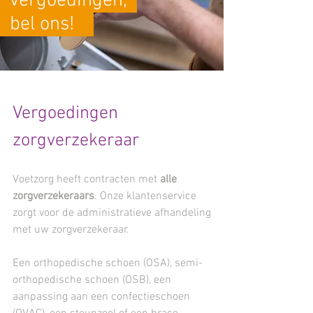
vergoedingen,
bel ons!
Vergoedingen
zorgverzekeraar
Voetzorg heeft contracten met
alle
zorgverzekeraars
. Onze klantenservice
zorgt voor de administratieve afhandeling
met uw zorgverzekeraar.
Een orthopedische schoen (OSA), semi-
orthopedische schoen (OSB), een
aanpassing aan een confectieschoen