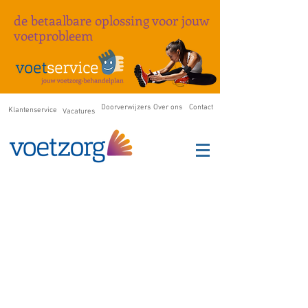
de betaalbare oplossing
voor
jouw
voetprobleem
Doorverwijzers
Over ons
Contact
Klantenservice
Vacatures