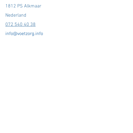
1812 PS Alkmaar
Nederland
072 540 40 38
info@voetzorg.info
Zorgverlenersnummer (AGB)
76088781
Sitemap
producten
•
orthopedische schoenen
•
semi-orthopedische schoenen
•
aanpassing confectieschoenen