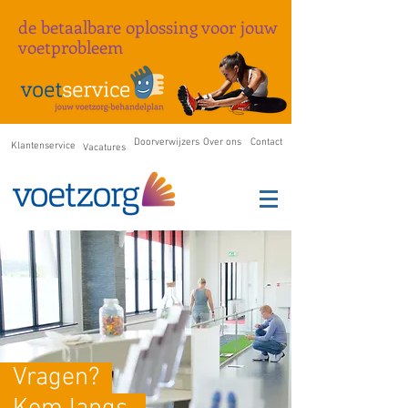
de betaalbare oplossing
voor
jouw
voetprobleem
Doorverwijzers
Over ons
Contact
Klantenservice
Vacatures
Vragen?