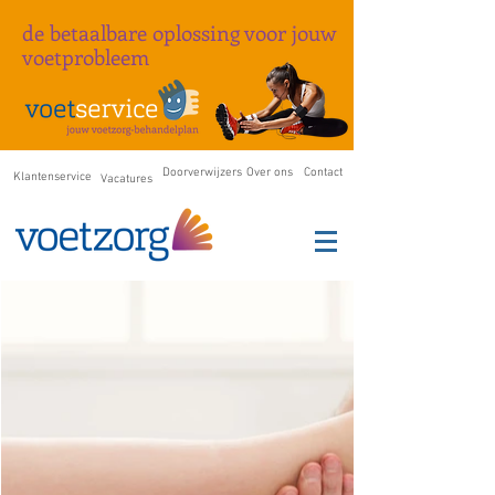
de betaalbare oplossing
voor
jouw
voetprobleem
Doorverwijzers
Over ons
Contact
Klantenservice
Vacatures