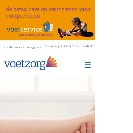
de betaalbare oplossing
voor
jouw
voetprobleem
Doorverwijzers
Over ons
Contact
Klantenservice
Vacatures