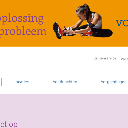
oplossing
tprobleem
Klantenservice
Vaca
Locaties
Voetklachten
Vergoedingen
ct op