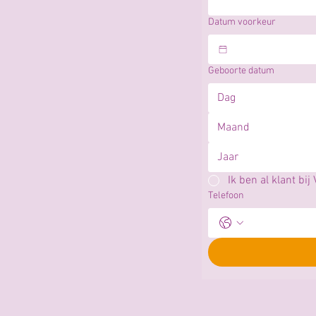
Datum voorkeur
Geboorte datum
Maand
Ik ben al klant bij
Telefoon