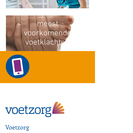
meest
voorkomende
voetklachten
Voetzorg