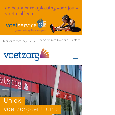
de betaalbare oplossing
voor
jouw
voetprobleem
Doorverwijzers
Over ons
Contact
Klantenservice
Vacatures
Uniek
voetzorgcentrum: