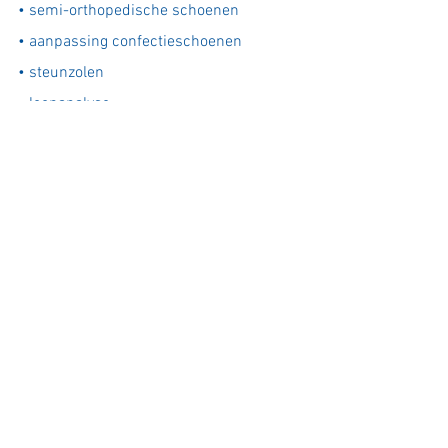
•
semi-orthopedische schoenen
•
aanpassing confectieschoenen
•
steunzolen
•
loopanalyse
•
medisch pedicure
•
podotherapie
•
braces
•
locaties
•
voetklachten
•
vergoedingen
•
meest gestelde vragen
•
klantenservice
Privacy