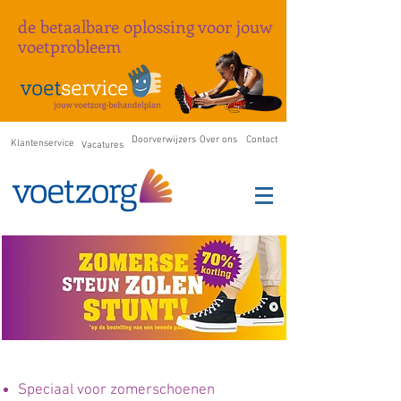
de betaalbare oplossing
voor
jouw
voetprobleem
Doorverwijzers
Over ons
Contact
Klantenservice
Vacatures
Speciaal voor zomerschoenen